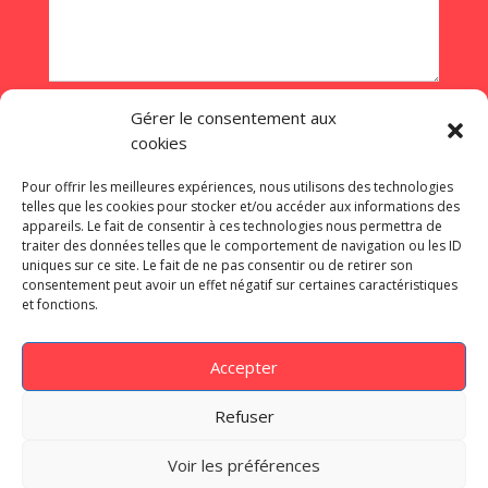
Gérer le consentement aux
cookies
ENVOYEZ
Pour offrir les meilleures expériences, nous utilisons des technologies
telles que les cookies pour stocker et/ou accéder aux informations des
appareils. Le fait de consentir à ces technologies nous permettra de
traiter des données telles que le comportement de navigation ou les ID
uniques sur ce site. Le fait de ne pas consentir ou de retirer son
consentement peut avoir un effet négatif sur certaines caractéristiques
©onception de site internet à Dijon –
et fonctions.
grafitek.fr
– 06 16 27 14 88 |
Mentions
Légales
|
Politique de confidentialité
Accepter
Nos dernières réalisations :
Babette
Cornhole
–
Essentiel’Hop
–
Rapidsapin.com
Refuser
–
L4M
–
Créajardin Paysagiste
–
Golf de la
Chassagne
–
Jura Ride
–
Concept et
Voir les préférences
Flamme
–
Antiquités Saint-Eloi