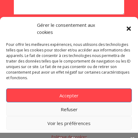
Gérer le consentement aux
cookies
ENVOYEZ
Pour offrir les meilleures expériences, nous utilisons des technologies
telles que les cookies pour stocker et/ou accéder aux informations des
appareils. Le fait de consentir à ces technologies nous permettra de
traiter des données telles que le comportement de navigation ou les ID
uniques sur ce site. Le fait de ne pas consentir ou de retirer son
consentement peut avoir un effet négatif sur certaines caractéristiques
©onception de site internet à Dijon –
et fonctions.
grafitek.fr
– 06 16 27 14 88 |
Mentions
Légales
|
Politique de confidentialité
Accepter
Nos dernières réalisations :
Babette
Cornhole
–
Essentiel’Hop
–
Rapidsapin.com
Refuser
–
L4M
–
Créajardin Paysagiste
–
Golf de la
Chassagne
–
Jura Ride
–
Concept et
Voir les préférences
Flamme
–
Antiquités Saint-Eloi
Politique de cookies