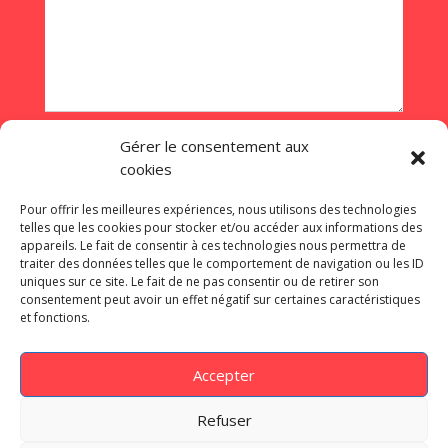
Gérer le consentement aux
cookies
ENVOYEZ
Pour offrir les meilleures expériences, nous utilisons des technologies
telles que les cookies pour stocker et/ou accéder aux informations des
appareils. Le fait de consentir à ces technologies nous permettra de
traiter des données telles que le comportement de navigation ou les ID
uniques sur ce site. Le fait de ne pas consentir ou de retirer son
consentement peut avoir un effet négatif sur certaines caractéristiques
©onception de site internet à Dijon –
et fonctions.
grafitek.fr
– 06 16 27 14 88 |
Mentions
Légales
|
Politique de confidentialité
Accepter
Nos dernières réalisations :
Babette
Cornhole
–
Essentiel’Hop
–
Rapidsapin.com
Refuser
–
L4M
–
Créajardin Paysagiste
–
Golf de la